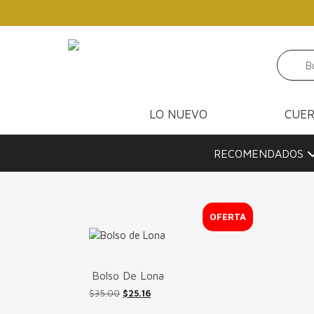
Skip to main content
LO NUEVO
CUE
RECOMENDADOS
OFERTA
Bolso De Lona
$
35.00
El
$
25.16
El
precio
precio
Este