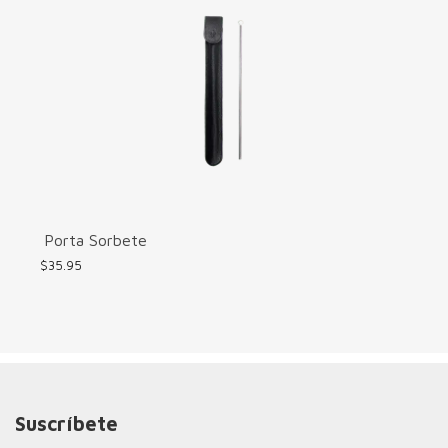
opciones
se
pueden
elegir
en
la
página
de
producto
Porta Sorbete
$
35.95
Suscríbete