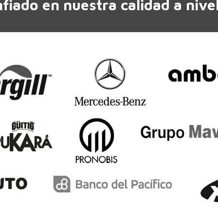
nfiado en nuestra calidad a nive
ntes.
ones
en
r
na
ucto