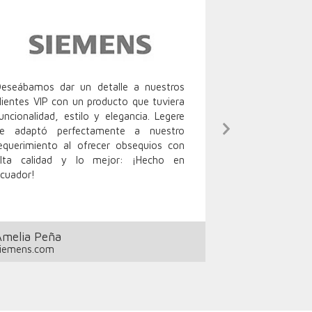
eseábamos dar un detalle a nuestros
Atención y r
lientes VIP con un producto que tuviera
solicitud, to
uncionalidad, estilo y elegancia. Legere
corto tiempo
Next
se adaptó perfectamente a nuestro
artículos sel
Slide
equerimiento al ofrecer obsequios con
calidad del pro
alta calidad y lo mejor: ¡Hecho en
100% a LEGERE
cuador!
Amelia Peña
Isabel Manch
iemens.com
marketgate.co