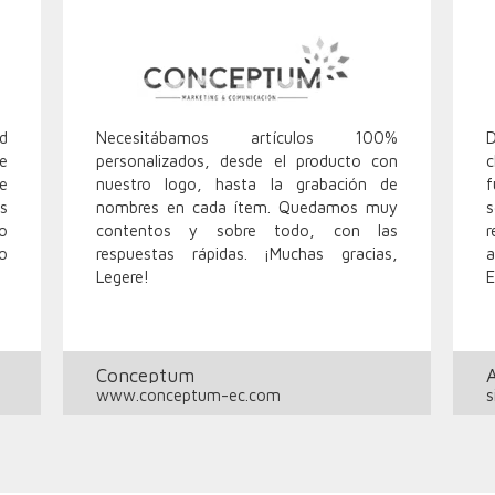
ad
Necesitábamos artículos 100%
D
e
personalizados, desde el producto con
c
e
nuestro logo, hasta la grabación de
f
s
nombres en cada ítem. Quedamos muy
o
contentos y sobre todo, con las
r
o
respuestas rápidas. ¡Muchas gracias,
Legere!
E
Conceptum
www.conceptum-ec.com
s