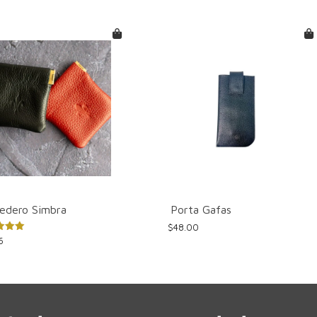
edero Simbra
Porta Gafas
$
48.00
ado
6
ucto
ples