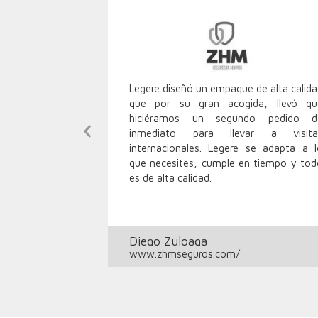
nto de nuestro
Legere diseñó un empaque de alta calid
rd. Excelente
que por su gran acogida, llevó qu
o mejor es que
hiciéramos un segundo pedido d
Previous
izado. Tanto en
inmediato para llevar a visita
Slide
rvicio, 100%
internacionales. Legere se adapta a l
que necesites, cumple en tiempo y tod
es de alta calidad.
Diego Zuloaga
www.zhmseguros.com/