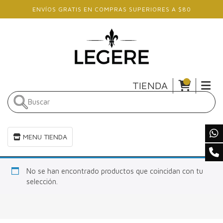
Skip to main content
ENVÍOS GRATIS EN COMPRAS SUPERIORES A $80
TIENDA
Toggle navigation
MENU TIENDA
No se han encontrado productos que coincidan con tu
selección.