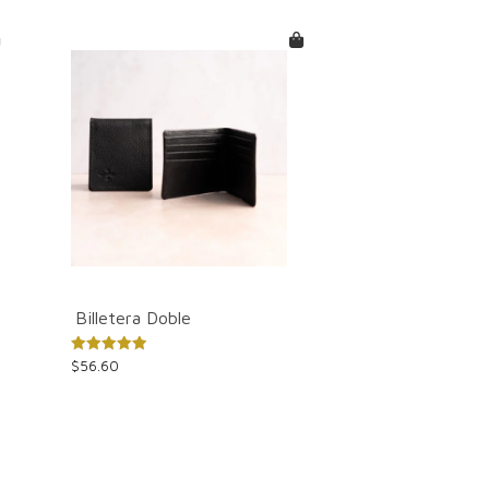
Billetera Doble
Valorado
$
56.60
con
5.00
de 5