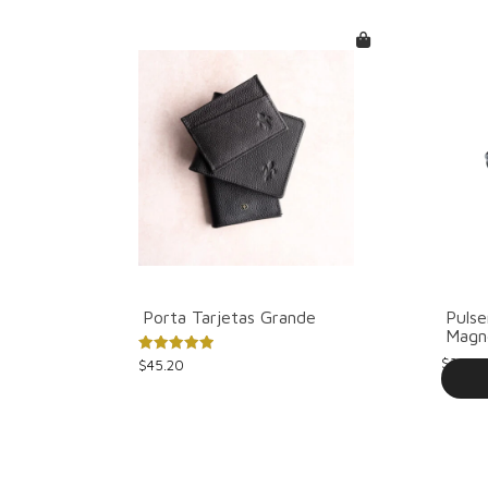
Porta Tarjetas Grande
Pulse
Magn
$
39.55
Valorado
$
45.20
con
5.00
de 5