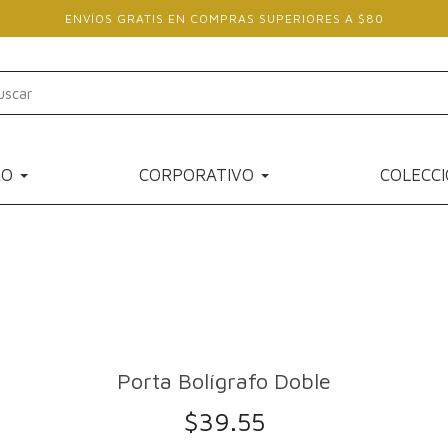
ENVÍOS GRATIS EN COMPRAS SUPERIORES A $80
RO
CORPORATIVO
COLECC
Porta Bolígrafo Doble
$
39.55