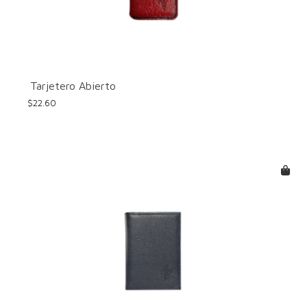
en
la
página
de
producto
Tarjetero Abierto
$
22.60