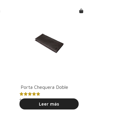
Porta Chequera Doble
Valorado
$
81.35
con
Leer más
5.00
de 5