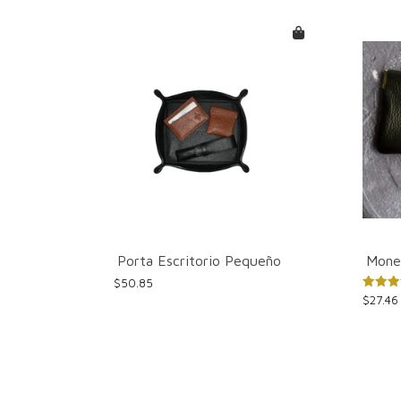
Porta Escritorio Pequeño
Mone
$
50.85
Valorad
$
27.46
con
5.00
Este
de 5
produ
tiene
múltip
varian