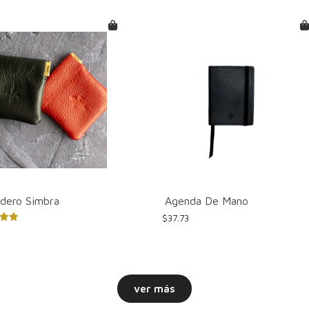
dero Simbra
Agenda De Mano
$
37.73
o
cto
ver más
les
tes.