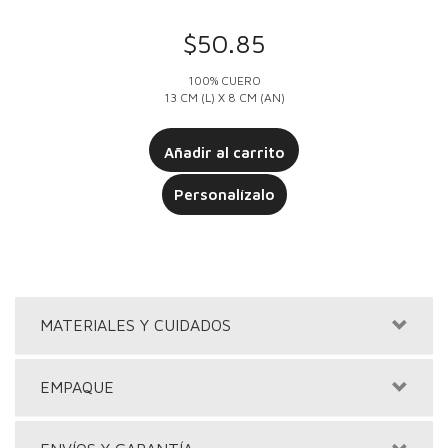
1
Valorado
con
5.00
$
50.85
de 5 en
base a
valoración
100% CUERO
de un
cliente
13 CM (L) X 8 CM (AN)
Añadir al carrito
Personalízalo
MATERIALES Y CUIDADOS
EMPAQUE