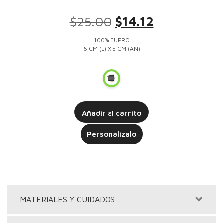
3
Valorado
con
5.00
$
25.00
El
$
14.12
El
de 5 en
base a
valoracione
precio
precio
100% CUERO
s de
clientes
6 CM (L) X 5 CM (AN)
original
actual
era:
es:
NEG
$25.00.
$14.12.
RO
Añadir al carrito
Personalízalo
MATERIALES Y CUIDADOS