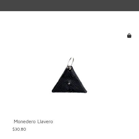
Monedero Llavero
$
30.80
Este