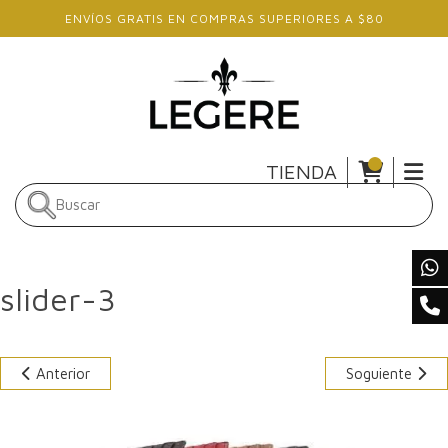
Skip to main content
ENVÍOS GRATIS EN COMPRAS SUPERIORES A $80
TIENDA
slider-3
Anterior
Soguiente