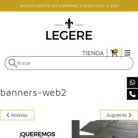
Skip to main content
ENVÍOS GRATIS EN COMPRAS SUPERIORES A $80
TIENDA
banners-web2
Anterior
Soguiente