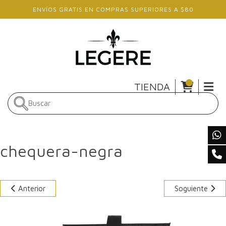
Skip to main content
ENVÍOS GRATIS EN COMPRAS SUPERIORES A $80
TIENDA
chequera-negra
Anterior
Soguiente