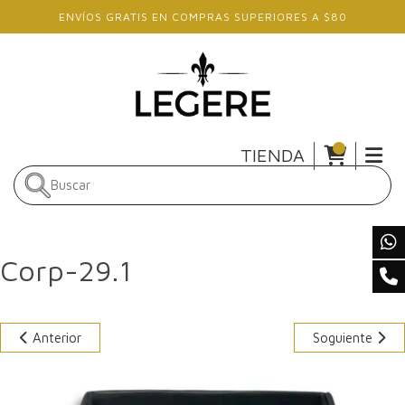
Skip to main content
ENVÍOS GRATIS EN COMPRAS SUPERIORES A $80
TIENDA
Corp-29.1
Anterior
Soguiente