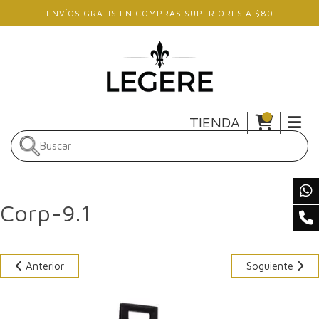
Skip to main content
ENVÍOS GRATIS EN COMPRAS SUPERIORES A $80
TIENDA
Corp-9.1
Anterior
Soguiente