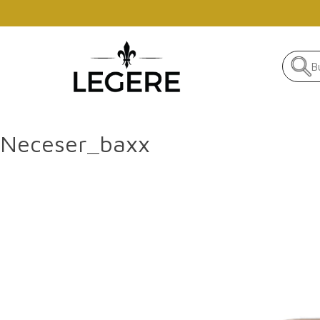
Skip to main content
Neceser_baxx