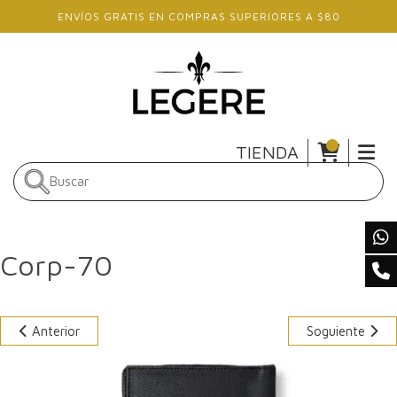
Skip to main content
ENVÍOS GRATIS EN COMPRAS SUPERIORES A $80
TIENDA
Corp-70
Anterior
Soguiente