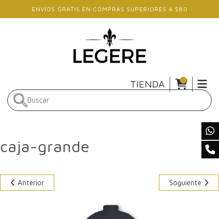
Skip to main content
ENVÍOS GRATIS EN COMPRAS SUPERIORES A $80
TIENDA
caja-grande
Anterior
Soguiente