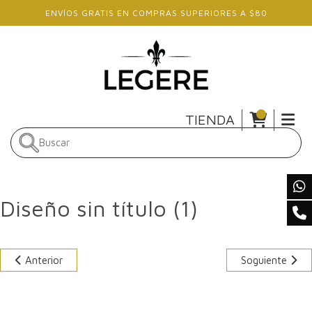
Skip to main content
ENVÍOS GRATIS EN COMPRAS SUPERIORES A $80
TIENDA
Diseño sin título (1)
Anterior
Soguiente