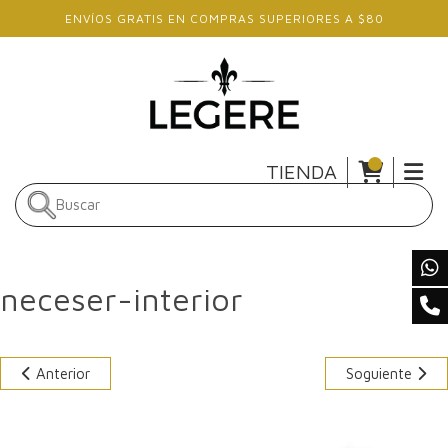
Skip to main content
ENVÍOS GRATIS EN COMPRAS SUPERIORES A $80
TIENDA
neceser-interior
Anterior
Soguiente