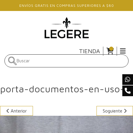
Skip to main content
ENVÍOS GRATIS EN COMPRAS SUPERIORES A $80
TIENDA
porta-documentos-en-uso-2
Anterior
Soguiente