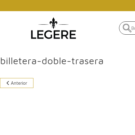
Skip to main content
billetera-doble-trasera
Anterior