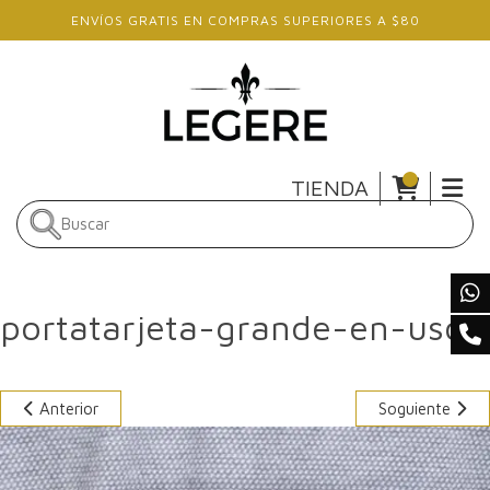
Skip to main content
ENVÍOS GRATIS EN COMPRAS SUPERIORES A $80
TIENDA
portatarjeta-grande-en-uso
Anterior
Soguiente