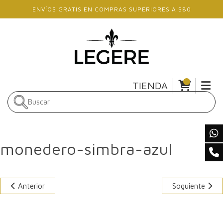
Skip to main content
ENVÍOS GRATIS EN COMPRAS SUPERIORES A $80
TIENDA
monedero-simbra-azul
Anterior
Soguiente