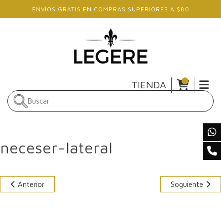
Skip to main content
ENVÍOS GRATIS EN COMPRAS SUPERIORES A $80
TIENDA
neceser-lateral
Anterior
Soguiente