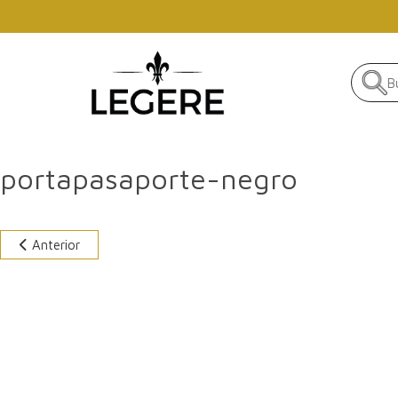
Skip to main content
portapasaporte-negro
Anterior