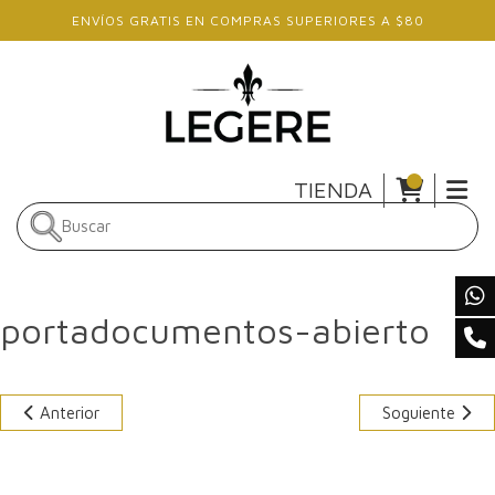
Skip to main content
ENVÍOS GRATIS EN COMPRAS SUPERIORES A $80
TIENDA
portadocumentos-abierto
Anterior
Soguiente