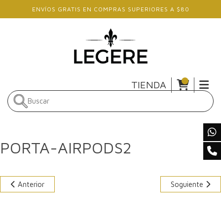
Skip to main content
ENVÍOS GRATIS EN COMPRAS SUPERIORES A $80
TIENDA
PORTA-AIRPODS2
Anterior
Soguiente