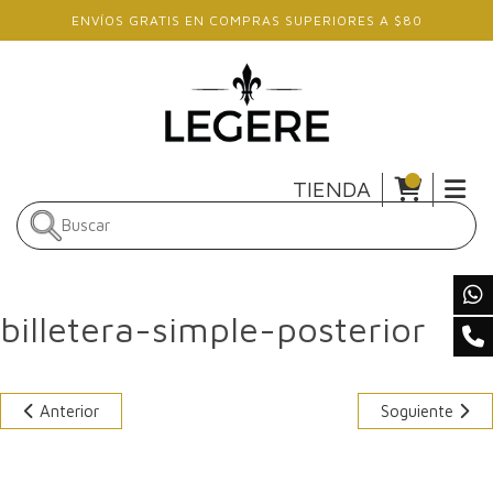
Skip to main content
ENVÍOS GRATIS EN COMPRAS SUPERIORES A $80
TIENDA
billetera-simple-posterior
Anterior
Soguiente