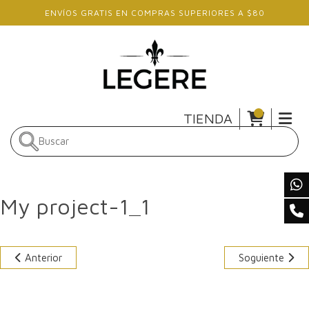
Skip to main content
ENVÍOS GRATIS EN COMPRAS SUPERIORES A $80
TIENDA
My project-1_1
Anterior
Soguiente