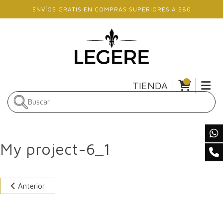
Skip to main content
ENVÍOS GRATIS EN COMPRAS SUPERIORES A $80
TIENDA
My project-6_1
Anterior