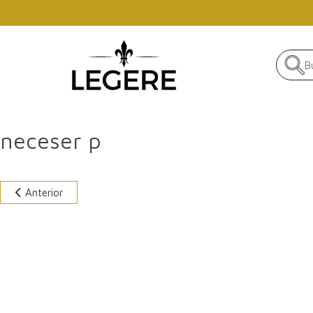
Skip to main content
neceser p
Anterior