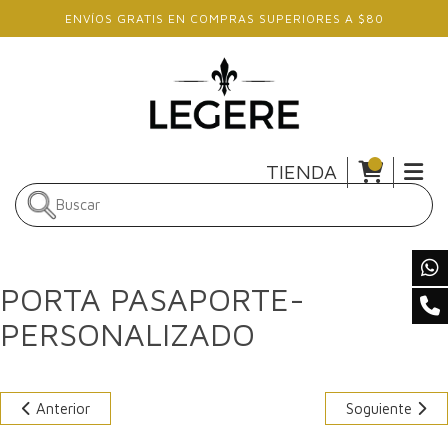
Skip to main content
ENVÍOS GRATIS EN COMPRAS SUPERIORES A $80
TIENDA
PORTA PASAPORTE-
PERSONALIZADO
Anterior
Soguiente