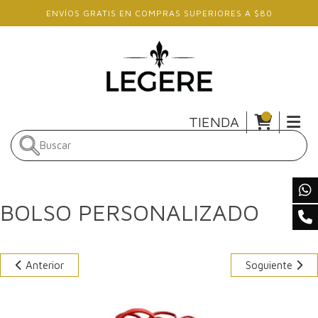
Skip to main content
ENVÍOS GRATIS EN COMPRAS SUPERIORES A $80
TIENDA
BOLSO PERSONALIZADO
Anterior
Soguiente