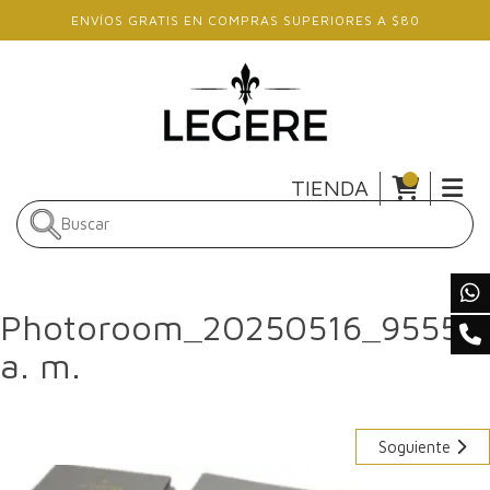
Skip to main content
ENVÍOS GRATIS EN COMPRAS SUPERIORES A $80
TIENDA
Photoroom_20250516_95557
a. m.
Soguiente