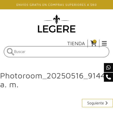
Skip to main content
ENVÍOS GRATIS EN COMPRAS SUPERIORES A $80
TIENDA
Photoroom_20250516_91446
a. m.
Soguiente