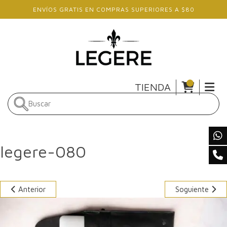
Skip to main content
ENVÍOS GRATIS EN COMPRAS SUPERIORES A $80
TIENDA
legere-080
Anterior
Soguiente