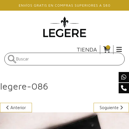
Skip to main content
ENVÍOS GRATIS EN COMPRAS SUPERIORES A $80
TIENDA
legere-086
Anterior
Soguiente