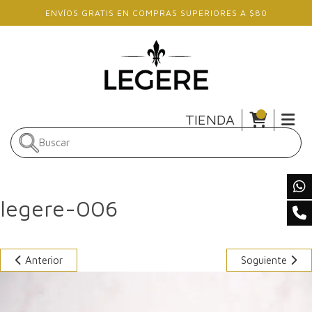
Skip to main content
ENVÍOS GRATIS EN COMPRAS SUPERIORES A $80
TIENDA
legere-006
Anterior
Soguiente