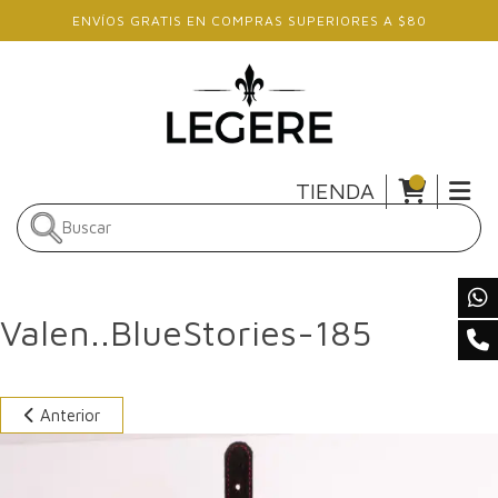
Skip to main content
ENVÍOS GRATIS EN COMPRAS SUPERIORES A $80
TIENDA
Valen..BlueStories-185
Anterior