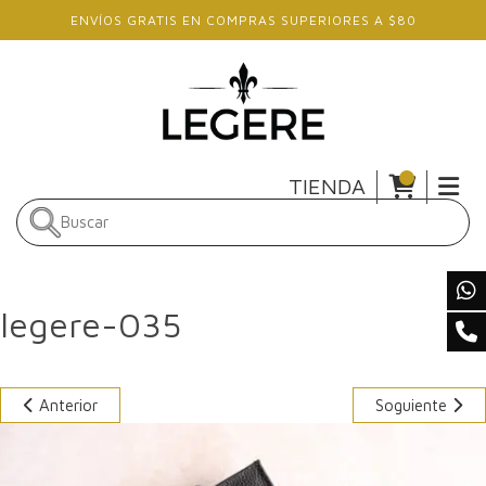
Skip to main content
ENVÍOS GRATIS EN COMPRAS SUPERIORES A $80
TIENDA
legere-035
Anterior
Soguiente