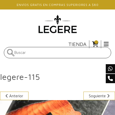
Skip to main content
ENVÍOS GRATIS EN COMPRAS SUPERIORES A $80
TIENDA
legere-115
Anterior
Soguiente