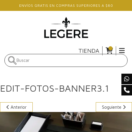
Skip to main content
ENVÍOS GRATIS EN COMPRAS SUPERIORES A $80
TIENDA
EDIT-FOTOS-BANNER3.1
Anterior
Soguiente