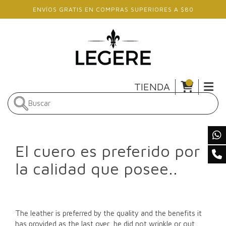
Skip to main content
ENVÍOS GRATIS EN COMPRAS SUPERIORES A $80
TIENDA
El cuero es preferido por
la calidad que posee..
The leather is preferred by the quality and the benefits it
has provided as the last over, he did not wrinkle or out